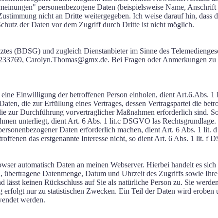
inungen" personenbezogene Daten (beispielsweise Name, Anschrift ode
 Zustimmung nicht an Dritte weitergegeben. Ich weise darauf hin, dass
chutz der Daten vor dem Zugriff durch Dritte ist nicht möglich.
tztes (BDSG) und zugleich Dienstanbieter im Sinne des Telemediengese
33769, Carolyn.Thomas@gmx.de. Bei Fragen oder Anmerkungen zu di
eine Einwilligung der betroffenen Person einholen, dient Art.6.Abs.
n, die zur Erfüllung eines Vertrages, dessen Vertragspartei die betrof
 die zur Durchführung vorvertraglicher Maßnahmen erforderlich sind. 
nehmen unterliegt, dient Art. 6 Abs. 1 lit.c DSGVO las Rechtsgrundlage. 
 personenbezogener Daten erforderlich machen, dient Art. 6 Abs. 1 lit
offenen das erstgenannte Interesse nicht, so dient Art. 6 Abs. 1 lit. 
-Browser automatisch Daten an meinen Webserver. Hierbei handelt es si
 übertragene Datenmenge, Datum und Uhrzeit des Zugriffs sowie Ihre
nd lässt keinen Rückschluss auf Sie als natürliche Person zu. Sie wer
erfolgt nur zu statistischen Zwecken. Ein Teil der Daten wird eroben u
wendet werden.