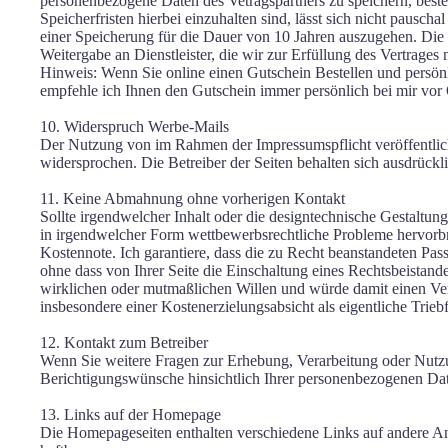
personenbezogene Daten des Vetragspartners zu speichern, best
Speicherfristen hierbei einzuhalten sind, lässt sich nicht pausch
einer Speicherung für die Dauer von 10 Jahren auszugehen. Die D
Weitergabe an Dienstleister, die wir zur Erfüllung des Vertrage
Hinweis: Wenn Sie online einen Gutschein Bestellen und persön
empfehle ich Ihnen den Gutschein immer persönlich bei mir vor
10. Widerspruch Werbe-Mails
Der Nutzung von im Rahmen der Impressumspflicht veröffentlich
widersprochen. Die Betreiber der Seiten behalten sich ausdrück
11. Keine Abmahnung ohne vorherigen Kontakt
Sollte irgendwelcher Inhalt oder die designtechnische Gestaltung
in irgendwelcher Form wettbewerbsrechtliche Probleme hervorbr
Kostennote. Ich garantiere, dass die zu Recht beanstandeten Pa
ohne dass von Ihrer Seite die Einschaltung eines Rechtsbeistande
wirklichen oder mutmaßlichen Willen und würde damit einen Ve
insbesondere einer Kostenerzielungsabsicht als eigentliche Trie
12. Kontakt zum Betreiber
Wenn Sie weitere Fragen zur Erhebung, Verarbeitung oder Nutzu
Berichtigungswünsche hinsichtlich Ihrer personenbezogenen Date
13. Links auf der Homepage
Die Homepageseiten enthalten verschiedene Links auf andere Anb