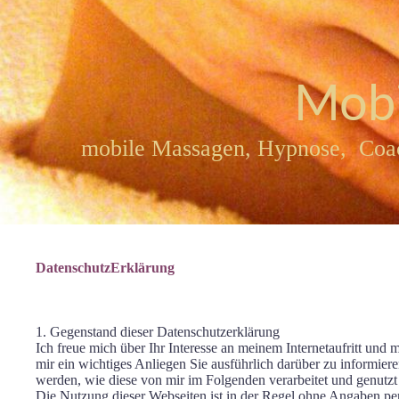
Mobi
mobile Massagen, Hypnose, Coac
DatenschutzErklärung
1. Gegenstand dieser Datenschutzerklärung
Ich freue mich über Ihr Interesse an meinem Internetaufritt un
mir ein wichtiges Anliegen Sie ausführlich darüber zu informie
werden, wie diese von mir im Folgenden verarbeitet und genutz
Die Nutzung dieser Webseiten ist in der Regel ohne Angaben p