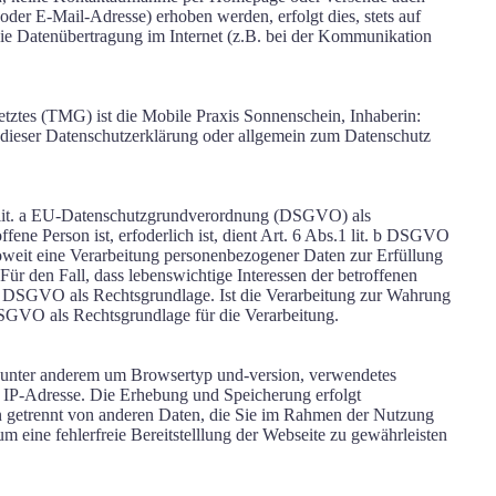
r E-Mail-Adresse) erhoben werden, erfolgt dies, stets auf
 die Datenübertragung im Internet (z.B. bei der Kommunikation
tztes (TMG) ist die Mobile Praxis Sonnenschein, Inhaberin:
eser Datenschutzerklärung oder allgemein zum Datenschutz
 1 lit. a EU-Datenschutzgrundverordnung (DSGVO) als
fene Person ist, erfoderlich ist, dient Art. 6 Abs.1 lit. b DSGVO
Soweit eine Verarbeitung personenbezogener Daten zur Erfüllung
Für den Fall, dass lebenswichtige Interessen der betroffenen
. d DSGVO als Rechtsgrundlage. Ist die Verarbeitung zur Wahrung
f DSGVO als Rechtsgrundlage für die Verarbeitung.
ch unter anderem um Browsertyp und-version, verwendetes
 IP-Adresse. Die Erhebung und Speicherung erfolgt
den getrennt von anderen Daten, die Sie im Rahmen der Nutzung
m eine fehlerfreie Bereitstelllung der Webseite zu gewährleisten