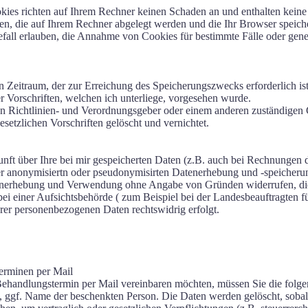
kies richten auf Ihrem Rechner keinen Schaden an und enthalten keine
ien, die auf Ihrem Rechner abgelegt werden und die Ihr Browser speiche
all erlauben, die Annahme von Cookies für bestimmte Fälle oder gener
 Zeitraum, der zur Erreichung des Speicherungszwecks erforderlich ist
 Vorschriften, welchen ich unterliege, vorgesehen wurde.
n Richtlinien- und Verordnungsgeber oder einem anderen zuständigen G
etzlichen Vorschriften gelöscht und vernichtet.
nft über Ihre bei mir gespeicherten Daten (z.B. auch bei Rechnungen d
der anonymisiertn oder pseudonymisirten Datenerhebung und -speicheru
atenerhebung und Verwendung ohne Angabe von Gründen widerrufen, die
i einer Aufsichtsbehörde ( zum Beispiel bei der Landesbeauftragten
hrer personenbezogenen Daten rechtswidrig erfolgt.
erminen per Mail
n Behandlungstermin per Mail vereinbaren möchten, müssen Sie die fo
ggf. Name der beschenkten Person. Die Daten werden gelöscht, sobald 