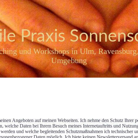
le Praxis Sonnens
hing und Workshops in Ulm, Ravensburg,
Umgebung
d meinen Angeboten auf meinen Webseiten. Ich nehme den Schutz Ihrer pe
ren, welche Daten bei Ihrem Besuch meines Internetauftritts und Nutzu
t werden und welche begleitenden Schutzmaßnahmen ich technischer und
ersonenbezogener Daten möglich. Ich biete keinen Newsletterversand 