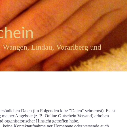
chein
 Wangen, Lindau, Vorarlberg und
rsönlichen Daten (im Folgenden kurz "Daten" sehr ernst). Es ist
ng meiner Angebote (z. B. Online Gutschein Versand) erhoben
 organisatorischer Hinsicht getroffen habe.
an, keine Kontaktaufnahme per Homepage oder versende auch