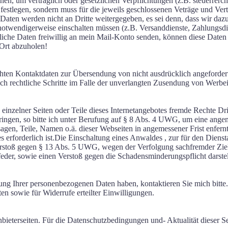
ehen, um vertraglich oder gesetzlichen Verpflichtungen (z.B. steuerre
al festlegen, sondern muss für die jeweils geschlossenen Veträge und Vert
aten werden nicht an Dritte weitergegeben, es sei denn, dass wir dazu
s notwendigerweise einschalten müssen (z.B. Versanddienste, Zahlungsdi
liche Daten freiwillig an mein Mail-Konto senden, können diese Daten
 Ort abzuholen!
ten Kontaktdaten zur Übersendung von nicht ausdrücklich angefordert
lich rechtliche Schritte im Falle der unverlangten Zusendung von Werb
 einzelner Seiten oder Teile dieses Internetangebotes fremde Rechte Dr
ingen, so bitte ich unter Berufung auf § 8 Abs. 4 UWG, um eine angem
ssagen, Teile, Namen o.ä. dieser Webseiten in angemessener Frist enfer
s erforderlich ist.Die Einschaltung eines Anwaldes , zur für den Diens
rstoß gegen § 13 Abs. 5 UWG, wegen der Verfolgung sachfremder Ziele
bfeder, sowie einen Verstoß gegen die Schadensminderungspflicht darstel
ng Ihrer personenbezogenen Daten haben, kontaktieren Sie mich bitte.
n sowie für Widerrufe erteilter Einwilligungen.
ieterseiten. Für die Datenschutzbedingungen und- Aktualität dieser Se