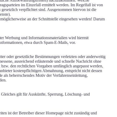
rchtliche Aufbewahrungsfristen) nachzukommen. Welche
ragsparteien im Einzefall ermittelt werden. Im Regelfall ist von
 gesetzlich verpflichtet sind. Ausgenommen hiervon ist die
enste).
 möglicherweise an der Schnittstelle eingesehen werden! Darum
er Werbung und Informationsmaterialien wird hiermit
einformationen, etwa durch Spam-E-Mails, vor.
itter oder gesetztliche Bestimmungen verletzten oder anderweitig
essene, ausreichend erläuternde und schnelle Nachricht ohne
nt bzw. den rechtlichen Vorgaben umfänglich angepasst werden,
tanbieter kostenpflichtigen Abmahnung, entspricht nicht dessen
 als beherrschendes Motiv der Verfahrenseinleitung,
len.
 Gleiches gilt für Auskünfte, Sperrung, Löschung- und
iten ist der Betreiber dieser Homepage nicht zuständig und